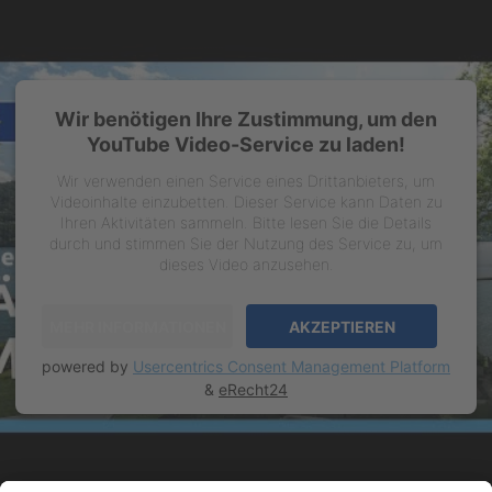
Wir benötigen Ihre Zustimmung, um den
YouTube Video-Service zu laden!
Wir verwenden einen Service eines Drittanbieters, um
Videoinhalte einzubetten. Dieser Service kann Daten zu
Ihren Aktivitäten sammeln. Bitte lesen Sie die Details
durch und stimmen Sie der Nutzung des Service zu, um
dieses Video anzusehen.
MEHR INFORMATIONEN
AKZEPTIEREN
powered by
Usercentrics Consent Management Platform
&
eRecht24