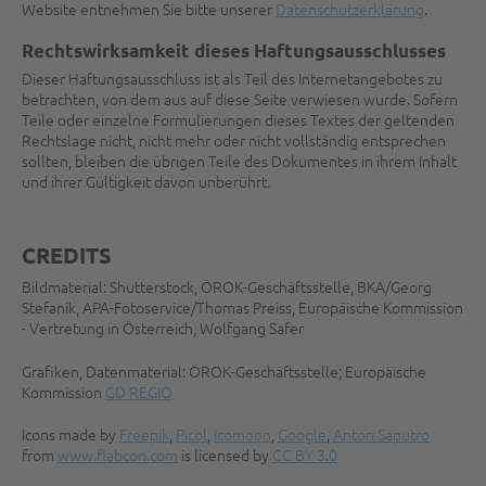
Website entnehmen Sie bitte unserer
Datenschutzerklärung
.
Rechtswirksamkeit dieses Haftungsausschlusses
Dieser Haftungsausschluss ist als Teil des Internetangebotes zu
betrachten, von dem aus auf diese Seite verwiesen wurde. Sofern
Teile oder einzelne Formulierungen dieses Textes der geltenden
Rechtslage nicht, nicht mehr oder nicht vollständig entsprechen
sollten, bleiben die übrigen Teile des Dokumentes in ihrem Inhalt
und ihrer Gültigkeit davon unberührt.
CREDITS
Bildmaterial: Shutterstock, ÖROK-Geschäftsstelle, BKA/Georg
Stefanik, APA-Fotoservice/Thomas Preiss, Europäische Kommission
- Vertretung in Österreich, Wolfgang Safer
Grafiken, Datenmaterial: ÖROK-Geschäftsstelle; Europäische
Kommission
GD REGIO
Icons made by
Freepik
,
Picol
,
Icomoon
,
Google
,
Anton Saputro
from
www.flaticon.com
is licensed by
CC BY 3.0