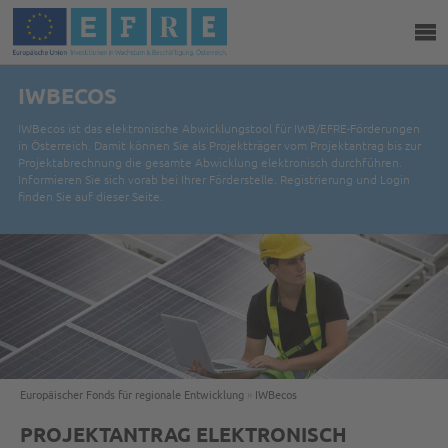
IWBECOS
IWBecos ist das elektronische Abwicklungstool für IWB/EFRE-Förderungen
in Österreich. Damit können Sie als Projektträger vom Projektantrag bis zur
Projektabrechnung die gesamte Abwicklung elektronisch durchführen.
Informieren Sie sich vorab bei Ihrer Förderstelle. Registrierung und Login
finden Sie auf dieser Seite.
Europäischer Fonds für regionale Entwicklung
»
IWBecos
PROJEKTANTRAG ELEKTRONISCH