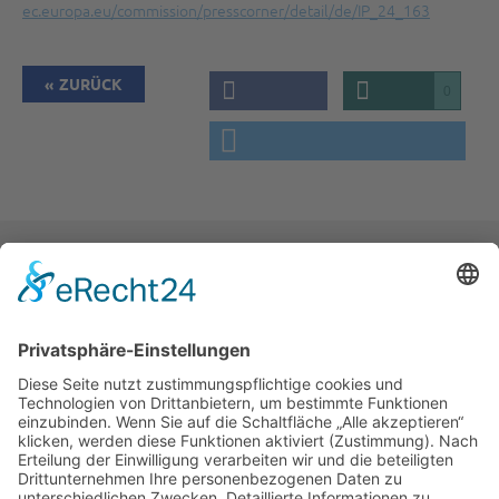
ec.europa.eu/commission/presscorner/detail/de/IP_24_163
ZURÜCK
0
War der Inhalt der Seite hilfreich?
Ja
Nein
NEWSLETTER ABONNIEREN