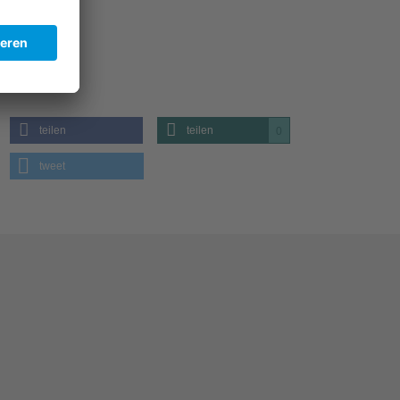
teilen
teilen
0
tweet