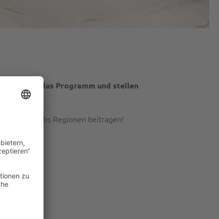
les rund um das Programm und stellen
 in Österreichs Regionen beitragen!