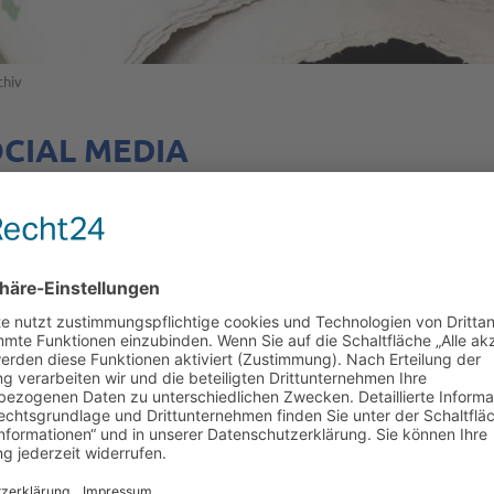
chiv
OCIAL MEDIA
rmieren wir regelmäßig über Fördermöglichkeiten, Aktuel
aus EFRE & JTF zu mehr Innovation, Wohlstand und Klimaschutz
terreich/
php?id=61561121206138
re-oesterreich