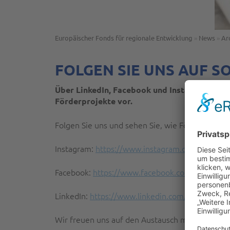
Europäischer Fonds für regionale Entwicklung
»
News
»
Ar
FOLGEN SIE UNS AUF S
Über LinkedIn, Facebook und Instagram info
Förderprojekte vor.
Folgen Sie uns und sehen Sie, wie Förderungen 
Instagram:
https://www.instagram.com/efre_oes
Facebook:
https://www.facebook.com/profile.
LinkedIn:
https://www.linkedin.com/company/ef
Wir freuen uns auf den Austausch mit Ihnen!