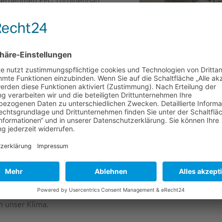
Unternehmen EFG Turbinenbau
rzeugung aus Wasserkraft und bietet
rzeuger im In- und Ausland an. EFG
ten, das Generalüberholung und
Foto: EFG Turbinenbau
gionale Servicierung und Reparatur
astenden Transporte und sorgt so
onen Gesamtinvestition
 in Feldkirchen gefertigt und saniert werden können, hat da
ologie investiert. Damit können die speziellen Formen und 3
werden, modernste Software ermöglicht die fast vollständige S
age investiert, 530.000 Euro davon wurden aus dem Programm 
ettbewerbsvorteil
icht nur die Forschung in der Turbinenentwicklung intensiviere
en. Das freut den Kunden, denn die Ausfallszeiten eines Kraf
nnen profitieren aber ebenso, da es dem Unternehmen gelingt, 
n unser Klima.