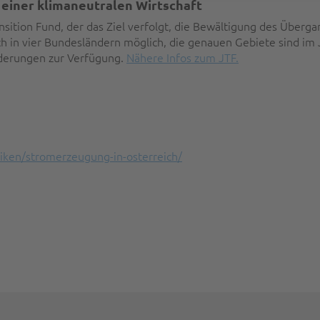
 einer klimaneutralen Wirtschaft
ition Fund, der das Ziel verfolgt, die Bewältigung des Übergan
h in vier Bundesländern möglich, die genauen Gebiete sind im Ju
rderungen zur Verfügung.
Nähere Infos zum JTF.
fiken/stromerzeugung-in-osterreich/