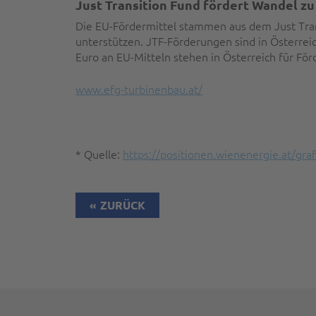
Just Transition Fund fördert Wandel zu
Die EU-Fördermittel stammen aus dem Just Trans
unterstützen. JTF-Förderungen sind in Österreic
Euro an EU-Mitteln stehen in Österreich für Fö
www.efg-turbinenbau.at/
* Quelle:
https://positionen.wienenergie.at/gra
ZURÜCK