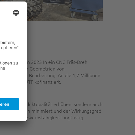
s Unternehmen 2023 In ein CNC Fräs-Dreh
-dimensionalen Geometrien von
imulation der Bearbeitung. An die 1,7 Millionen
IBW/EFRE & JTF kofinanziert.
n und die Produktqualität erhöhen, sondern auch
twerkes werden minimiert und der Wirkungsgrad
seine Wettbewerbsfähigkeit langfristig