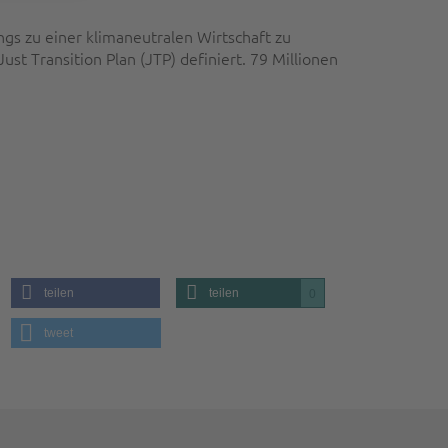
gs zu einer klimaneutralen Wirtschaft zu
st Transition Plan (JTP) definiert. 79 Millionen
teilen
teilen
0
tweet