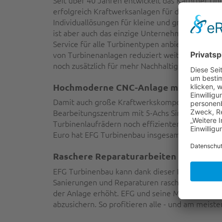
Seit über 40 Jahren entwickelt das Kärntner 
erfolgreich Kraftwerksanlagen für die Energiee
Individuallösungen für kleine und große Strome
ist aber auch das einzige Unternehmen in Kärn
Service für alle Turbinentypen anbietet. Die re
von Turbinenanlagen reduziert weite umweltbel
noch zusätzlich für mehr Nachhaltigkeit.
Hochmoderne CNC-Anlage mit 1,7 Milli
Damit auch große Kraftwerkskomponenten direkt
Bearbeitungszentrum mit 5-Achs Simultan Techn
Turbinenlaufrädern noch effizienter bearbeitet 
Euro hat EFG Turbinenbau insgesamt in die Anl
Raschere Reparaturarbeiten sichern W
EFG Turbinenbau kann dank dieser Investition n
Sanierungen und Reparaturen rascher durchführ
der Anlage erhöht. EFG und seine Mitarbeiter:i
abzusichern. So profitieren alle - und am meiste