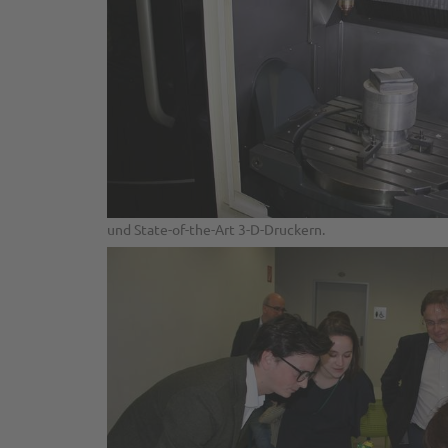
und State-of-the-Art 3-D-Druckern.