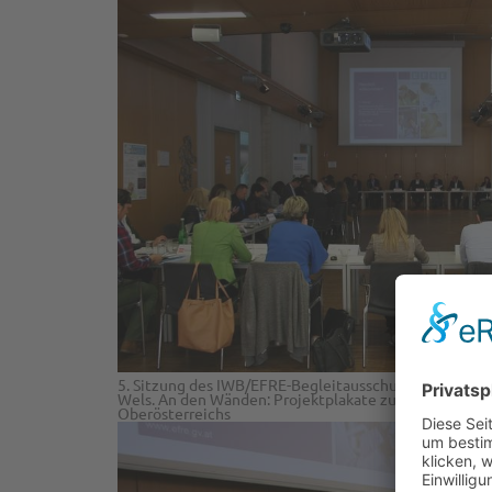
5. Sitzung des IWB/EFRE-Begleitausschuss in der Aul
Wels. An den Wänden: Projektplakate zu den 15 Stad
Oberösterreichs