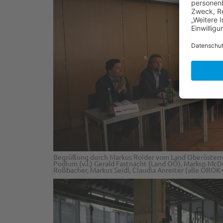
Begrüßung durch Markus Roider vom Land Oberösterreic
Podium (v.l.) Gerald Fastnacht (Land OÖ), Markus McD
Roßbacher, Markus Seidl, Claudia Anreiter (alle ÖROK-