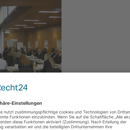
a der FH Oberösterreich Campus
t-Umland-Kooperationen