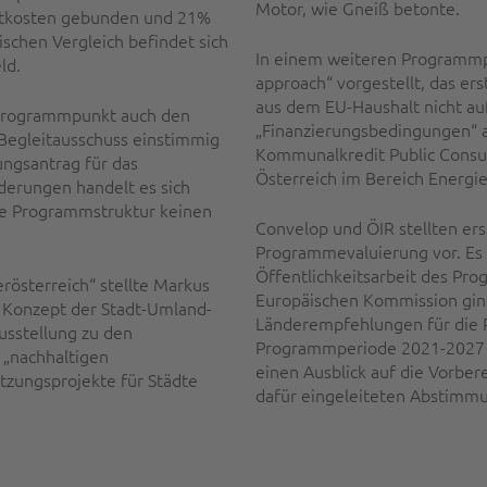
Motor, wie Gneiß betonte.
mtkosten gebunden und 21%
schen Vergleich befindet sich
In einem weiteren Programmp
ld.
approach“ vorgestellt, das er
aus dem EU-Haushalt nicht au
 Programmpunkt auch den
„Finanzierungsbedingungen“ 
Begleitausschuss einstimmig
Kommunalkredit Public Consul
ngsantrag für das
Österreich im Bereich Energi
erungen handelt es sich
ie Programmstruktur keinen
Convelop und ÖIR stellten er
Programmevaluierung vor. Es 
Öffentlichkeitsarbeit des Pro
rösterreich“ stellte Markus
Europäischen Kommission ging
 Konzept der Stadt-Umland-
Länderempfehlungen für die
usstellung zu den
Programmperiode 2021-2027 e
 „nachhaltigen
einen Ausblick auf die Vorbe
tzungsprojekte für Städte
dafür eingeleiteten Abstimm