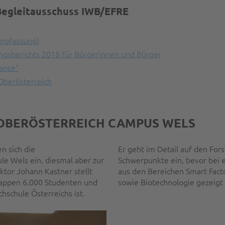
Begleitausschuss IWB/EFRE
angfassung)
gsberichts 2018 für Bürgerinnen und Bürger
ance“
Oberösterreich
 OBERÖSTERREICH CAMPUS WELS
n sich die
Er geht im Detail auf den Fo
le Wels ein, diesmal aber zur
Schwerpunkte ein, bevor bei 
ktor Johann Kastner stellt
aus den Bereichen Smart Fact
knappen 6.000 Studenten und
sowie Biotechnologie gezeigt
hschule Österreichs ist.