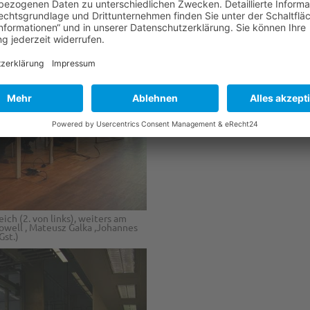
h (2. von links), weiters am
owell , Mateusz Galka ,Johannes
Gst.)