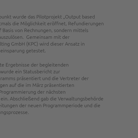
unkt wurde das Pilotprojekt „Output based
stmals die Möglichkeit eröffnet, Refundierungen
f Basis von Rechnungen, sondern mittels
auszulösen. Gemeinsam mit der
ting GmbH (KPC) wird dieser Ansatz in
eeinsparung getestet.
ste Ergebnisse der begleitenden
wurde ein Statusbericht zur
gramms präsentiert und die Vertreter der
en auf die im März präsentierten
 Programmierung der nächsten
in. Abschließend gab die Verwaltungsbehörde
reitungen der neuen Programmperiode und die
ungsprozesse.