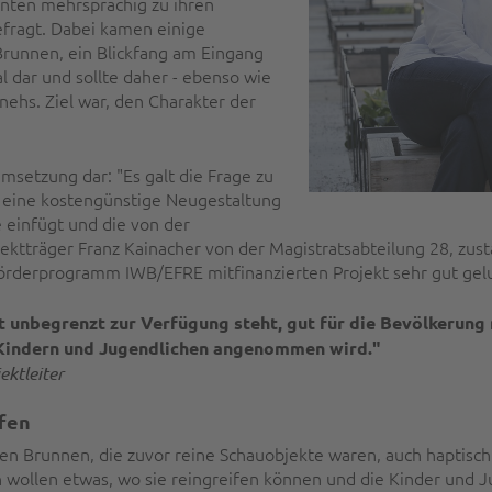
nten mehrsprachig zu ihren
fragt. Dabei kamen einige
Brunnen, ein Blickfang am Eingang
l dar und sollte daher - ebenso wie
nehs. Ziel war, den Charakter der
msetzung dar: "Es galt die Frage zu
eine kostengünstige Neugestaltung
e einfügt und die von der
ektträger Franz Kainacher von der Magistratsabteilung 28, zus
 Förderprogramm IWB/EFRE mitfinanzierten Projekt sehr gut gel
icht unbegrenzt zur Verfügung steht, gut für die Bevölkeru
n Kindern und Jugendlichen angenommen wird."
ektleiter
ufen
 Brunnen, die zuvor reine Schauobjekte waren, auch haptisch
 wollen etwas, wo sie reingreifen können und die Kinder und Ju