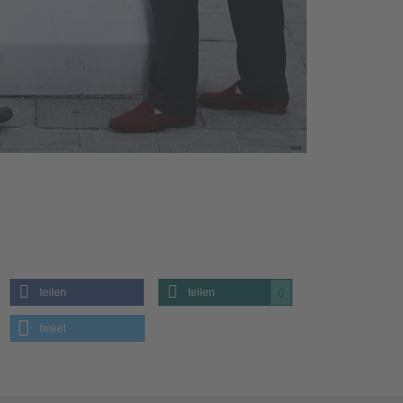
teilen
teilen
0
tweet