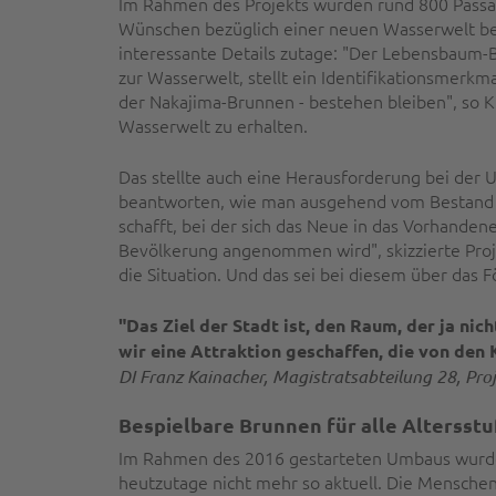
Im Rahmen des Projekts wurden rund 800 Passa
Wünschen bezüglich einer neuen Wasserwelt be
interessante Details zutage: "Der Lebensbaum-
zur Wasserwelt, stellt ein Identifikationsmerkma
der Nakajima-Brunnen - bestehen bleiben", so K
Wasserwelt zu erhalten.
Das stellte auch eine Herausforderung bei der U
beantworten, wie man ausgehend vom Bestand 
schafft, bei der sich das Neue in das Vorhanden
Bevölkerung angenommen wird", skizzierte Proj
die Situation. Und das sei bei diesem über das
"Das Ziel der Stadt ist, den Raum, der ja n
wir eine Attraktion geschaffen, die von de
DI Franz Kainacher, Magistratsabteilung 28, Proj
Bespielbare Brunnen für alle Altersst
Im Rahmen des 2016 gestarteten Umbaus wurden
heutzutage nicht mehr so aktuell. Die Menschen