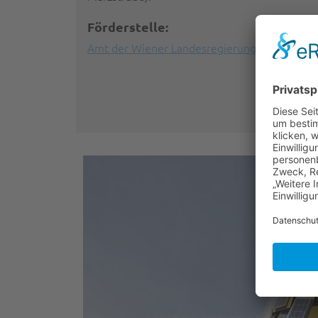
Förderstelle:
Amt der Wiener Landesregierung - MA 27 Eu