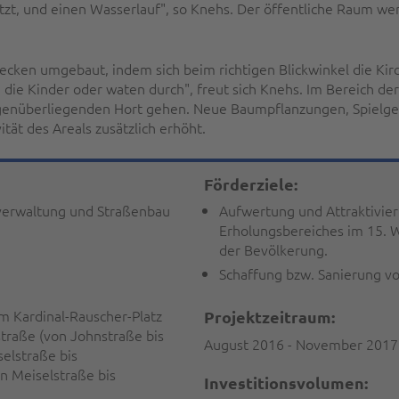
tzt, und einen Wasserlauf", so Knehs. Der öffentliche Raum we
ecken umgebaut, indem sich beim richtigen Blickwinkel die Kirc
die Kinder oder waten durch", freut sich Knehs. Im Bereich d
gegenüberliegenden Hort gehen. Neue Baumpflanzungen, Spielge
ität des Areals zusätzlich erhöht.
Förderziele:
nverwaltung und Straßenbau
Aufwertung und Attraktivier
Erholungsbereiches im 15. 
der Bevölkerung.
Schaffung bzw. Sanierung v
 Kardinal-Rauscher-Platz
Projektzeitraum:
traße (von Johnstraße bis
August 2016 - November 2017
elstraße bis
n Meiselstraße bis
Investitionsvolumen: