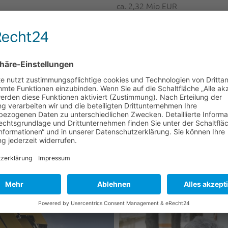
ca. 2,32 Mio EUR
Fördermaßnahme:
ropäische Angelegenheiten
M20 - AUFWERTUNG I
STADTGEBIETEN